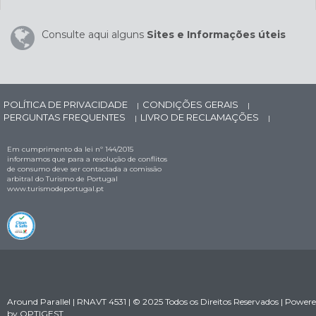
Consulte aqui alguns
Sites e Informações úteis
POLÍTICA DE PRIVACIDADE
CONDIÇÕES GERAIS
|
|
PERGUNTAS FREQUENTES
LIVRO DE RECLAMAÇÕES
|
|
Em cumprimento da lei nº 144/2015
informamos que para a resolução de conflitos
de consumo deve ser contactada a comissão
arbitral do Turismo de Portugal
www.turismodeportugal.pt
Around Parallel | RNAVT 4531 | © 2025 Todos os Direitos Reservados | Power
by
OPTIGEST