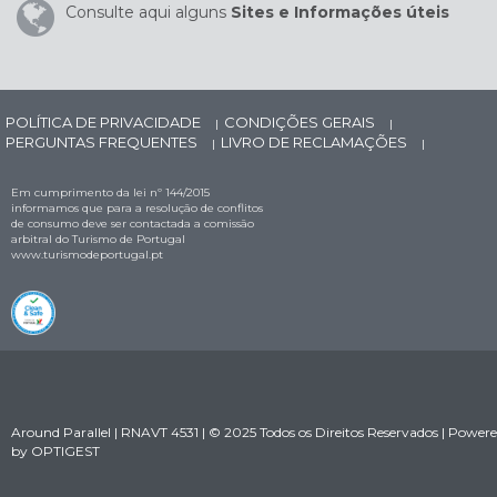
Consulte aqui alguns
Sites e Informações úteis
POLÍTICA DE PRIVACIDADE
CONDIÇÕES GERAIS
|
|
PERGUNTAS FREQUENTES
LIVRO DE RECLAMAÇÕES
|
|
Em cumprimento da lei nº 144/2015
informamos que para a resolução de conflitos
de consumo deve ser contactada a comissão
arbitral do Turismo de Portugal
www.turismodeportugal.pt
Around Parallel | RNAVT 4531 | © 2025 Todos os Direitos Reservados | Power
by
OPTIGEST