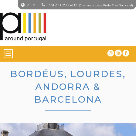
PT
+351 210 993 499
(Chamada para Rede Fixa Nacional)
BORDÉUS, LOURDES,
ANDORRA &
BARCELONA